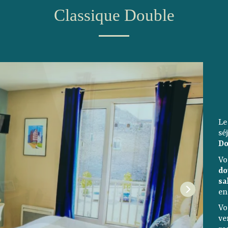
Classique Double
Le
s
Do
Vo
do
sa
en
Vo
ve