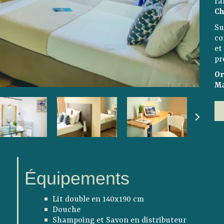
ra
Ch
Su
co
et
pr
Or
Ma
Équipements
Lit double en 140x190 cm
Douche
Shampoing et Savon en distributeur