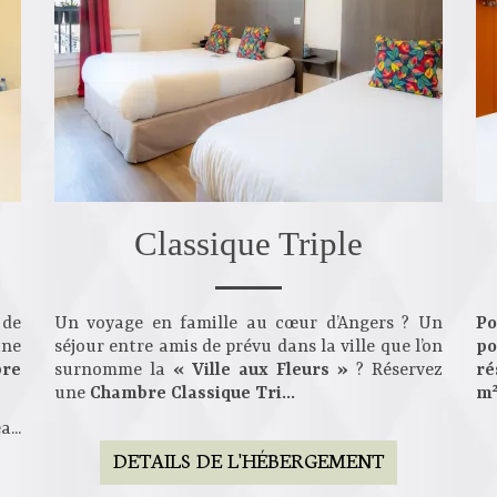
Classique Triple
 de
Un voyage en famille au cœur d’Angers ? Un
Po
une
séjour entre amis de prévu dans la ville que l’on
po
re
surnomme la
« Ville aux Fleurs »
? Réservez
ré
une
Chambre Classique Tri...
m
.
DETAILS DE L'HÉBERGEMENT