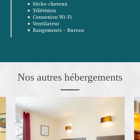
Sèche-cheveux
Télévision
Connexion Wi-Fi
Ventilateur
Rangements – Bureau
Nos autres hébergements