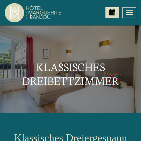
Togg
navi
KLASSISCHES
DREIBETTZIMMER
Klassisches Dreiergespann